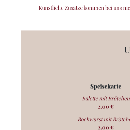
Künstliche Zusätze kommen bei uns nich
U
Speisekarte
Bulette mit Brötchen
2,00 €
Bockwurst mit Brötch
2,00 €