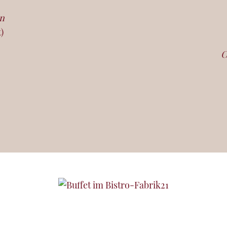
en
)
C