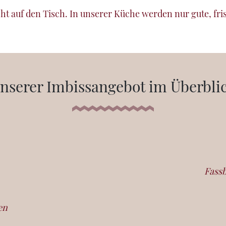
t auf den Tisch. In unserer Küche werden nur gute, fris
nserer Imbissangebot im Überbli
Fassb
en