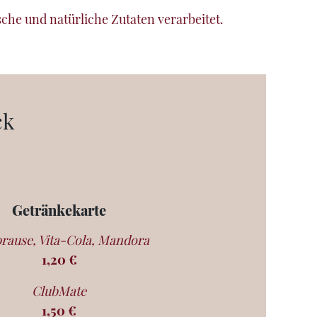
che und natürliche Zutaten verarbeitet.
ck
Getränkekarte
rause, Vita-Cola, Mandora
1,20 €
ClubMate
1,50 €